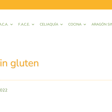
A.C.A.
F.A.C.E.
CELIAQUÍA
COCINA
ARAGÓN SI
in gluten
2022