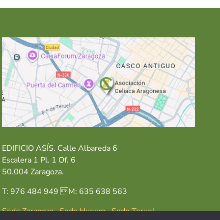
EDIFICIO ASÍS. Calle Albareda 6
Escalera 1 Pl. 1 Of. 6
50.004 Zaragoza.
T: 976 484 949 M: 635 638 563
Sede Zaragoza
·
Sede Huesca
·
Sede Teruel