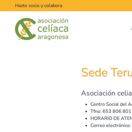
Saltar
Hazte socio y colabora
al
contenido
Sede Teru
Asociación celi
Centro Social del Ar
Tfno: 653 806 801
HORARIO DE ATENCI
Correo electrónico