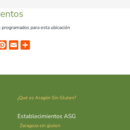
ventos
 programados para esta ubicación
X
Pi
E
C
nt
m
o
er
ai
m
es
l
p
t
ar
tir
¿Qué es Aragón Sin Gluten?
Establecimientos ASG
Zaragoza sin gluten