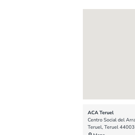
ACA Teruel
Centro Social del Arra
Teruel
,
Teruel
44003
A