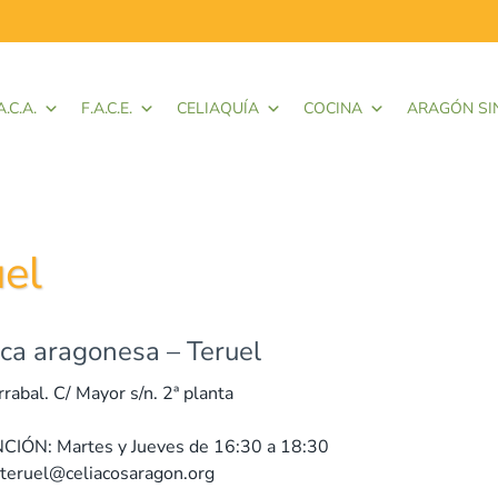
A.C.A.
F.A.C.E.
CELIAQUÍA
COCINA
ARAGÓN SI
el
aca aragonesa – Teruel
rabal. C/ Mayor s/n. 2ª planta
ÓN: Martes y Jueves de 16:30 a 18:30
: teruel@celiacosaragon.org