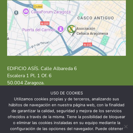
EDIFICIO ASÍS. Calle Albareda 6
Escalera 1 Pl. 1 Of. 6
50.004 Zaragoza.
USO DE COOKIES
T: 976 484 949 M: 635 638 563
Utilizamos cookies propias y de terceros, analizando sus
hábitos de navegación en nuestra página web, con la finalidad
Sede Zaragoza
·
Sede Huesca
·
Sede Teruel
de garantizar la calidad, seguridad y mejora de los servicios
ofrecidos a través de la misma. Tiene la posibilidad de bloquear
o eliminar las cookies instaladas en su equipo mediante la
configuración de las opciones del navegador. Puede obtener