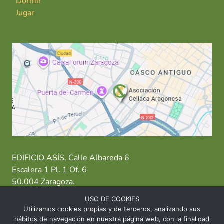
Dormir
Jugar
EDIFICIO ASÍS. Calle Albareda 6
Escalera 1 Pl. 1 Of. 6
50.004 Zaragoza.
USO DE COOKIES
T: 976 484 949 M: 635 638 563
Utilizamos cookies propias y de terceros, analizando sus
hábitos de navegación en nuestra página web, con la finalidad
Sede Zaragoza
·
Sede Huesca
·
Sede Teruel