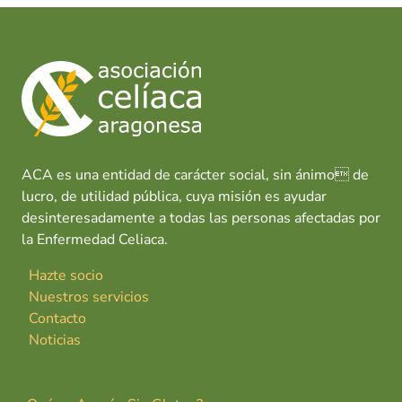
e
at
k
er
ai
m
a
b
s
e
es
l
p
o
A
dI
t
ar
o
p
n
tir
k
p
ACA es una entidad de carácter social, sin ánimo de
lucro, de utilidad pública, cuya misión es ayudar
desinteresadamente a todas las personas afectadas por
la Enfermedad Celiaca.
Hazte socio
Nuestros servicios
Contacto
Noticias