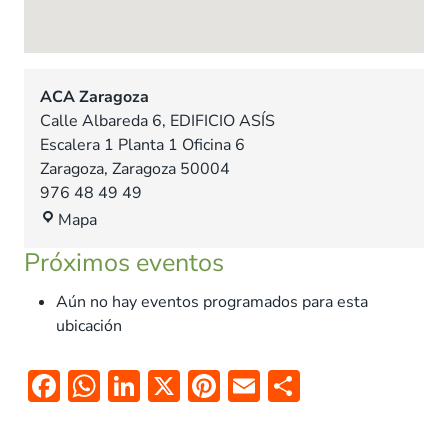
ACA Zaragoza
Calle Albareda 6, EDIFICIO ASÍS
Escalera 1 Planta 1 Oficina 6
Zaragoza
,
Zaragoza
50004
976 48 49 49
A
Mapa
C
Próximos eventos
A
Z
Aún no hay eventos programados para esta
a
ubicación
r
a
F
W
Li
X
Pi
E
C
g
ac
h
n
nt
m
o
o
z