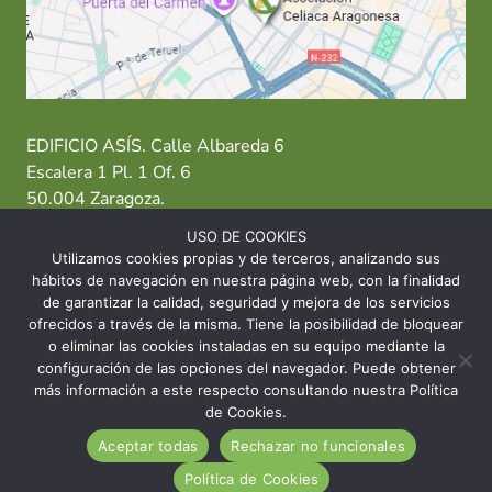
EDIFICIO ASÍS. Calle Albareda 6
Escalera 1 Pl. 1 Of. 6
50.004 Zaragoza.
USO DE COOKIES
T: 976 484 949 M: 635 638 563
Utilizamos cookies propias y de terceros, analizando sus
hábitos de navegación en nuestra página web, con la finalidad
Sede Zaragoza
·
Sede Huesca
·
Sede Teruel
de garantizar la calidad, seguridad y mejora de los servicios
ofrecidos a través de la misma. Tiene la posibilidad de bloquear
o eliminar las cookies instaladas en su equipo mediante la
configuración de las opciones del navegador. Puede obtener
más información a este respecto consultando nuestra Política
© 2026 Asociación Celíaca Aragonesa
de Cookies.
Aceptar todas
Rechazar no funcionales
INICIO
CONTACTO
AVISO LEGAL
Política de Cookies
POLÍTICA DE COOKIES
POLÍTICA DE PRIVACIDAD