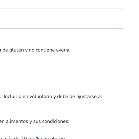
)
de gluten y no contiene avena.
Incluirla en voluntario y debe de ajustarse al
en alimentos y sus condiciones:
gan más de 20 mg/kg de gluten