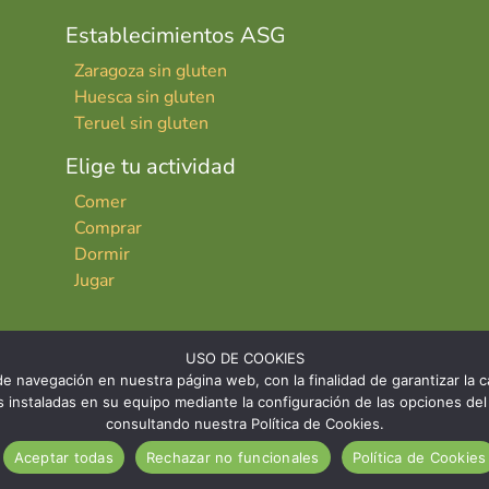
Establecimientos ASG
Zaragoza sin gluten
Huesca sin gluten
Teruel sin gluten
Elige tu actividad
Comer
Comprar
Dormir
Jugar
USO DE COOKIES
e navegación en nuestra página web, con la finalidad de garantizar la ca
ies instaladas en su equipo mediante la configuración de las opciones 
consultando nuestra Política de Cookies.
INICIO
CONTACTO
AVISO LE
Aceptar todas
Rechazar no funcionales
Política de Cookies