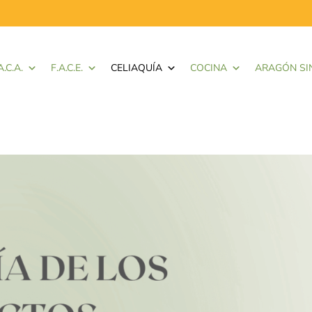
A.C.A.
F.A.C.E.
CELIAQUÍA
COCINA
ARAGÓN SI