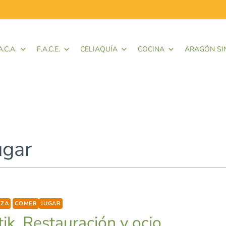
A.C.A.
F.A.C.E.
CELIAQUÍA
COCINA
ARAGÓN SI
ugar
OZA
COMER
JUGAR
tik. Restauración y ocio