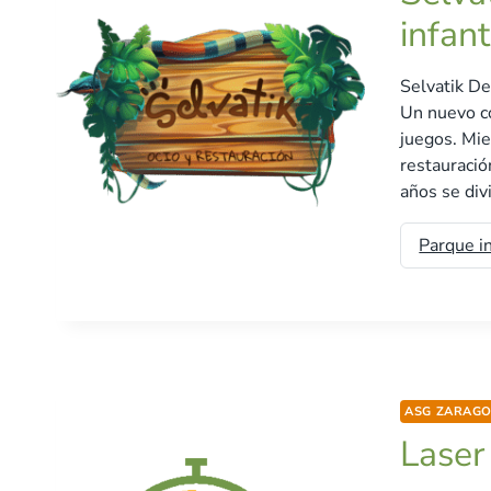
infant
Selvatik De
Un nuevo c
juegos. Mie
restauració
años se div
Parque in
ASG ZARAG
Laser