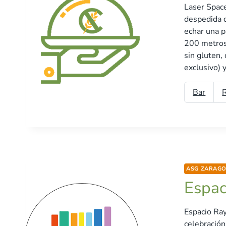
Laser Spac
despedida d
echar una p
200 metros 
sin gluten,
exclusivo) y.
Bar
ASG ZARAG
Espac
Espacio Ray
celebración