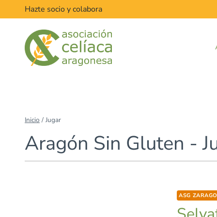
Saltar
Hazte socio y colabora
al
contenido
Inicio
/
Jugar
Aragón Sin Gluten - J
ASG ZARAG
Selva