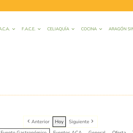
A.C.A.
F.A.C.E.
CELIAQUÍA
COCINA
ARAGÓN SI
Anterior
Hoy
Siguiente
Evento Gastronómico
Eventos ACA
General
Oferta