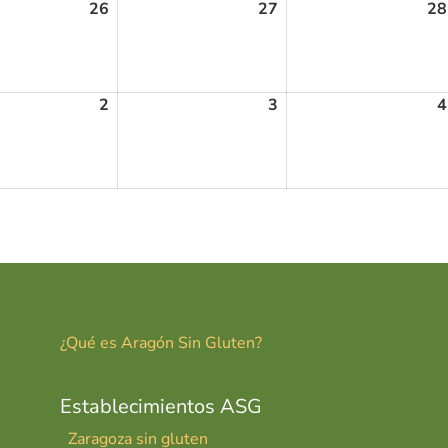
26
27
28
2
3
4
¿Qué es Aragón Sin Gluten?
Establecimientos ASG
Zaragoza sin gluten