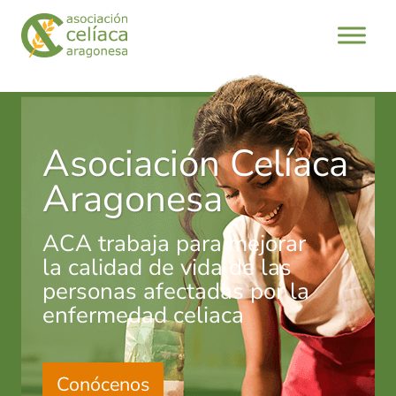
Saltar
al
contenido
Asociación Celíaca
Aragonesa
ACA trabaja para mejorar
la calidad de vida de las
personas afectadas por la
enfermedad celiaca
Conócenos