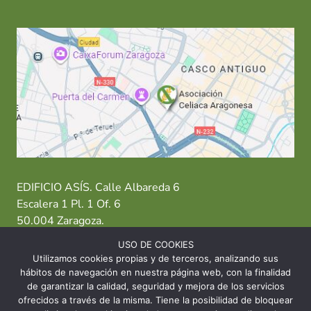
EDIFICIO ASÍS. Calle Albareda 6
Escalera 1 Pl. 1 Of. 6
50.004 Zaragoza.
USO DE COOKIES
T: 976 484 949 M: 635 638 563
Utilizamos cookies propias y de terceros, analizando sus
hábitos de navegación en nuestra página web, con la finalidad
Sede Zaragoza
·
Sede Huesca
·
Sede Teruel
de garantizar la calidad, seguridad y mejora de los servicios
ofrecidos a través de la misma. Tiene la posibilidad de bloquear