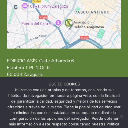
EDIFICIO ASÍS. Calle Albareda 6
Escalera 1 Pl. 1 Of. 6
50.004 Zaragoza.
USO DE COOKIES
T: 976 484 949 M: 635 638 563
Utilizamos cookies propias y de terceros, analizando sus
hábitos de navegación en nuestra página web, con la finalidad
Sede Zaragoza
·
Sede Huesca
·
Sede Teruel
de garantizar la calidad, seguridad y mejora de los servicios
ofrecidos a través de la misma. Tiene la posibilidad de bloquear
o eliminar las cookies instaladas en su equipo mediante la
configuración de las opciones del navegador. Puede obtener
más información a este respecto consultando nuestra Política