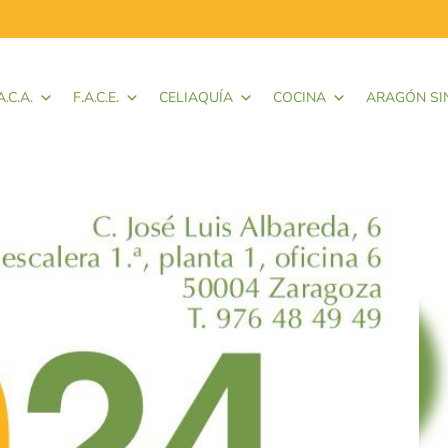
A.C.A.
F.A.C.E.
CELIAQUÍA
COCINA
ARAGÓN SI