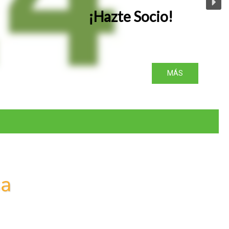
¡Hazte Socio!
MÁS
sa