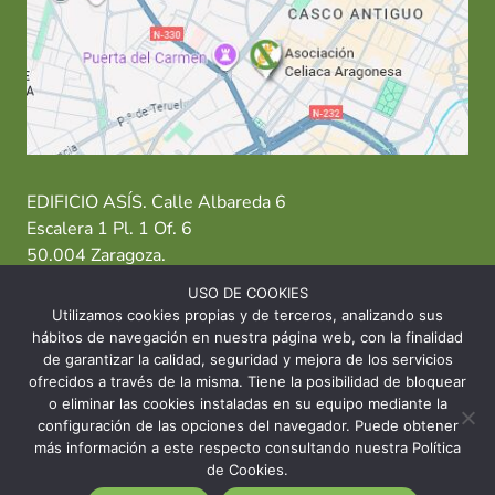
EDIFICIO ASÍS. Calle Albareda 6
Escalera 1 Pl. 1 Of. 6
50.004 Zaragoza.
USO DE COOKIES
T: 976 484 949 M: 635 638 563
Utilizamos cookies propias y de terceros, analizando sus
hábitos de navegación en nuestra página web, con la finalidad
Sede Zaragoza
·
Sede Huesca
·
Sede Teruel
de garantizar la calidad, seguridad y mejora de los servicios
ofrecidos a través de la misma. Tiene la posibilidad de bloquear
o eliminar las cookies instaladas en su equipo mediante la
configuración de las opciones del navegador. Puede obtener
más información a este respecto consultando nuestra Política
© 2026 Asociación Celíaca Aragonesa
de Cookies.