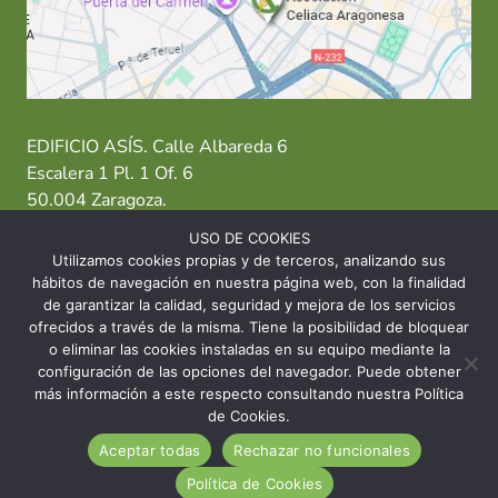
EDIFICIO ASÍS. Calle Albareda 6
Escalera 1 Pl. 1 Of. 6
50.004 Zaragoza.
USO DE COOKIES
T: 976 484 949 M: 635 638 563
Utilizamos cookies propias y de terceros, analizando sus
hábitos de navegación en nuestra página web, con la finalidad
Sede Zaragoza
·
Sede Huesca
·
Sede Teruel
de garantizar la calidad, seguridad y mejora de los servicios
ofrecidos a través de la misma. Tiene la posibilidad de bloquear
o eliminar las cookies instaladas en su equipo mediante la
configuración de las opciones del navegador. Puede obtener
más información a este respecto consultando nuestra Política
© 2026 Asociación Celíaca Aragonesa
de Cookies.
Aceptar todas
Rechazar no funcionales
INICIO
CONTACTO
AVISO LEGAL
Política de Cookies
POLÍTICA DE COOKIES
POLÍTICA DE PRIVACIDAD