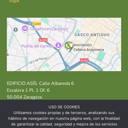
Jugar
EDIFICIO ASÍS. Calle Albareda 6
Escalera 1 Pl. 1 Of. 6
50.004 Zaragoza.
USO DE COOKIES
T: 976 484 949 M: 635 638 563
Utilizamos cookies propias y de terceros, analizando sus
hábitos de navegación en nuestra página web, con la finalidad
Sede Zaragoza
·
Sede Huesca
·
Sede Teruel
de garantizar la calidad, seguridad y mejora de los servicios