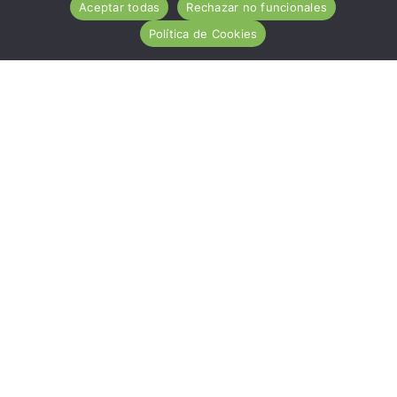
Aceptar todas
Rechazar no funcionales
Política de Cookies
ACA es una entidad de carácter social, sin ánimo de
lucro, de utilidad pública, cuya misión es ayudar
desinteresadamente a todas las personas afectadas por
la Enfermedad Celiaca.
Hazte socio
Nuestros servicios
Contacto
Noticias