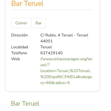
Bar Teruel
Comer
Bar
Dirección
C/ Rubio, 4
Teruel - Teruel
44001
Localidad
Teruel
Teléfono
637429140
Web
//www.celiacosaragon.org/ter
uel/?
location=Teruel,%20Teruel,
%20Espa%C3%B1a&catego
ry=66&radius=5
Bar Teruel