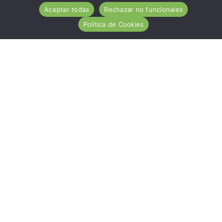
Aceptar todas
Rechazar no funcionales
Política de Cookies
ACA es una entidad de carácter social, sin ánimo de
lucro, de utilidad pública, cuya misión es ayudar
desinteresadamente a todas las personas afectadas por
la Enfermedad Celiaca.
Hazte socio
Nuestros servicios
Contacto