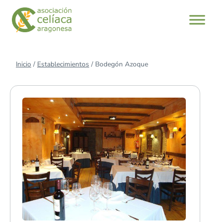
Saltar
al
contenido
Inicio
/
Establecimientos
/
Bodegón Azoque