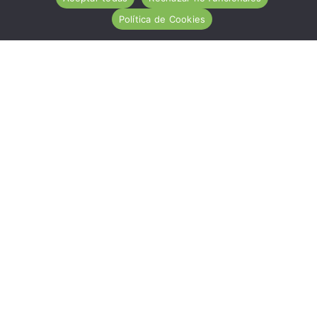
Política de Cookies
ACA es una entidad de carácter social, sin ánimo de
lucro, de utilidad pública, cuya misión es ayudar
desinteresadamente a todas las personas afectadas por
la Enfermedad Celiaca.
Hazte socio
Nuestros servicios
Contacto
Noticias