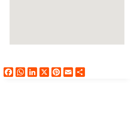
Facebook
WhatsApp
LinkedIn
X
Pinterest
Email
Compartir