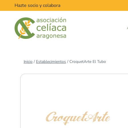
Saltar
Hazte socio y colabora
al
contenido
Inicio
/
Establecimientos
/
CroquetArte El Tubo