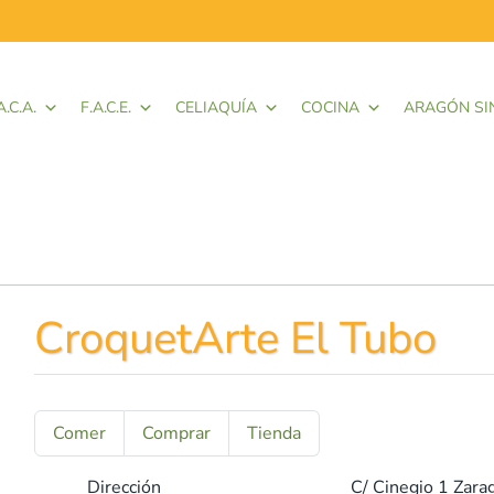
A.C.A.
F.A.C.E.
CELIAQUÍA
COCINA
ARAGÓN SI
CroquetArte El Tubo
Comer
Comprar
Tienda
Dirección
C/ Cinegio 1
Zara