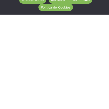
Política de Cookies
ACA es una entidad de carácter social, sin ánimo de
lucro, de utilidad pública, cuya misión es ayudar
desinteresadamente a todas las personas afectadas por
la Enfermedad Celiaca.
Hazte socio
Nuestros servicios
Contacto
Noticias