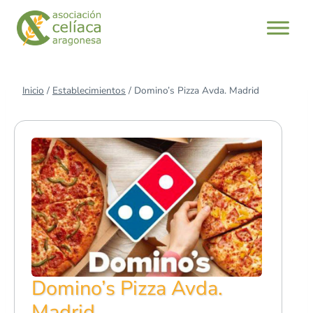
Saltar
al
contenido
Inicio
/
Establecimientos
/
Domino’s Pizza Avda. Madrid
Domino’s Pizza Avda.
Madrid