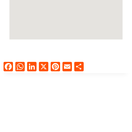
Facebook
WhatsApp
LinkedIn
X
Pinterest
Email
Compartir