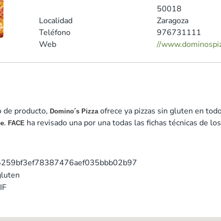
50018
Localidad
Zaragoza
Teléfono
976731111
Web
//www.dominospi
o de producto,
ofrece ya pizzas sin gluten en to
Domino´s Pizza
.
ha revisado una por una todas las fichas técnicas de lo
ee
FACE