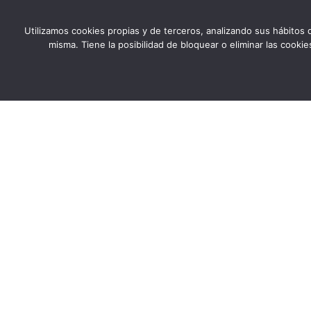
Utilizamos cookies propias y de terceros, analizando sus hábitos d
misma. Tiene la posibilidad de bloquear o eliminar las cook
ACA es una entidad de carácter social, sin ánimo de
lucro, de utilidad pública, cuya misión es ayudar
desinteresadamente a todas las personas afectadas
por la Enfermedad Celiaca.