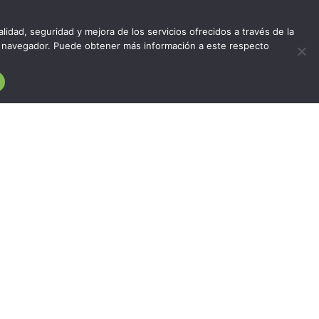
lidad, seguridad y mejora de los servicios ofrecidos a través de la
del navegador. Puede obtener más información a este respecto
EDIFICIO ASÍS. Calle Albareda 6