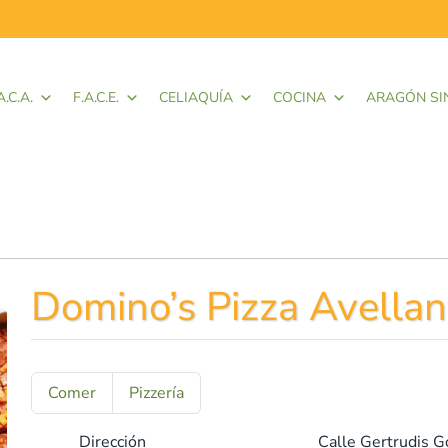
A.C.A.
F.A.C.E.
CELIAQUÍA
COCINA
ARAGÓN SI
Domino’s Pizza Avella
Comer
Pizzería
Dirección
Calle Gertrudis G