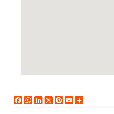
Facebook
WhatsApp
LinkedIn
X
Pinterest
Email
Compart