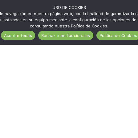
USO DE COOKIES
e navegación en nuestra página web, con la finalidad de garantizar la ca
ies instaladas en su equipo mediante la configuración de las opciones 
consultando nuestra Política de Cookies.
Aceptar todas
Rechazar no funcionales
Política de Cookies
¿Qué es Aragón Sin Gluten?
Establecimientos ASG
Zaragoza sin gluten
Huesca sin gluten
Teruel sin gluten
Elige tu actividad
Comer