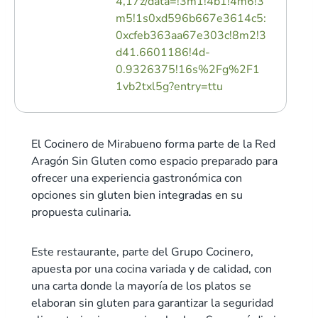
4,17z/data=!3m1!4b1!4m6!3
m5!1s0xd596b667e3614c5:
0xcfeb363aa67e303c!8m2!3
d41.6601186!4d-
0.9326375!16s%2Fg%2F1
1vb2txl5g?entry=ttu
El Cocinero de Mirabueno forma parte de la Red
Aragón Sin Gluten como espacio preparado para
ofrecer una experiencia gastronómica con
opciones sin gluten bien integradas en su
propuesta culinaria.
Este restaurante, parte del Grupo Cocinero,
apuesta por una cocina variada y de calidad, con
una carta donde la mayoría de los platos se
elaboran sin gluten para garantizar la seguridad