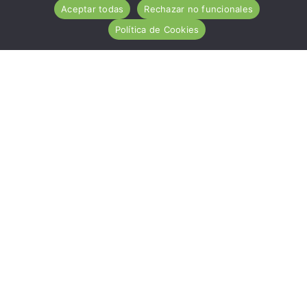
Aceptar todas
Rechazar no funcionales
Política de Cookies
ACA es una entidad de carácter social, sin ánimo de
lucro, de utilidad pública, cuya misión es ayudar
desinteresadamente a todas las personas afectadas por
la Enfermedad Celiaca.
Hazte socio
Nuestros servicios
Contacto
Noticias