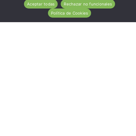
Aceptar todas
Rechazar no funcionales
Política de Cookies
ACA es una entidad de carácter social, sin ánimo de
lucro, de utilidad pública, cuya misión es ayudar
desinteresadamente a todas las personas afectadas por
la Enfermedad Celiaca.
Hazte socio
Nuestros servicios
Contacto
Noticias