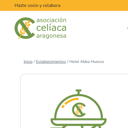
Saltar
Hazte socio y colabora
al
contenido
Inicio
/
Establecimientos
/
Hotel Abba Huesca