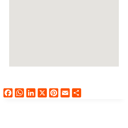
Facebook
WhatsApp
LinkedIn
X
Pinterest
Email
Compartir