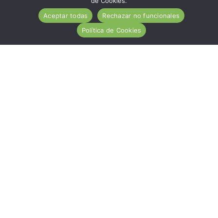
de Cookies.
Aceptar todas
Rechazar no funcionales
Política de Cookies
ACA es una entidad de carácter social, sin ánimo de
lucro, de utilidad pública, cuya misión es ayudar
desinteresadamente a todas las personas afectadas por
la Enfermedad Celiaca.
Hazte socio
Nuestros servicios
Contacto