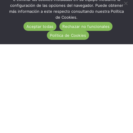
configuración de las opciones del navegador. Puede obtener
más información a este respecto consultando nuestra Política
de Cookies.
Aceptar todas
Rechazar no funcionales
Política de Cookies
ACA es una entidad de carácter social, sin ánimo de
lucro, de utilidad pública, cuya misión es ayudar
desinteresadamente a todas las personas afectadas por
la Enfermedad Celiaca.