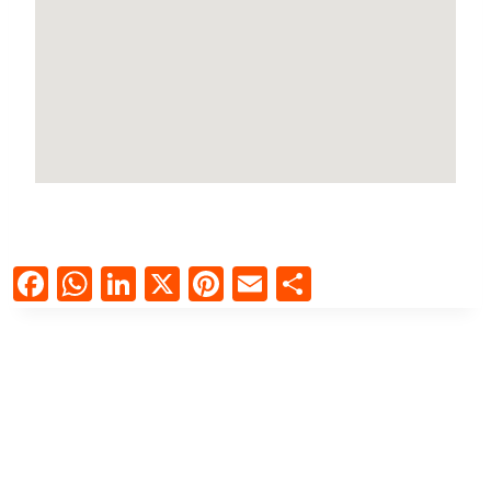
Facebook
WhatsApp
LinkedIn
X
Pinterest
Email
Compartir