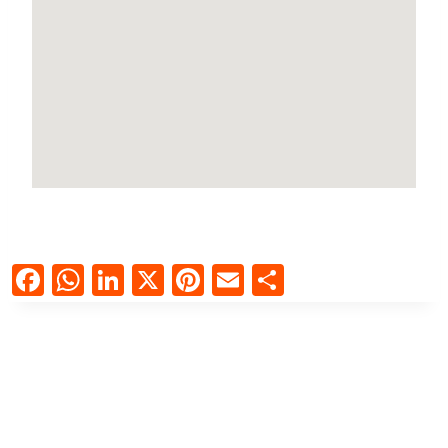
Facebook
WhatsApp
LinkedIn
X
Pinterest
Email
Compartir