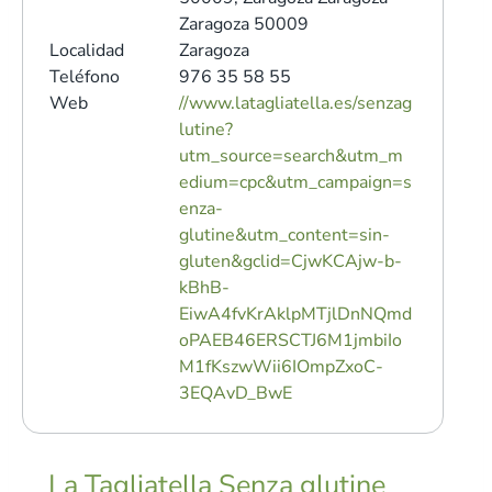
Zaragoza 50009
Localidad
Zaragoza
Teléfono
976 35 58 55
Web
//www.latagliatella.es/senzag
lutine?
utm_source=search&utm_m
edium=cpc&utm_campaign=s
enza-
glutine&utm_content=sin-
gluten&gclid=CjwKCAjw-b-
kBhB-
EiwA4fvKrAklpMTjlDnNQmd
oPAEB46ERSCTJ6M1jmbiIo
M1fKszwWii6IOmpZxoC-
3EQAvD_BwE
La Tagliatella Senza glutine