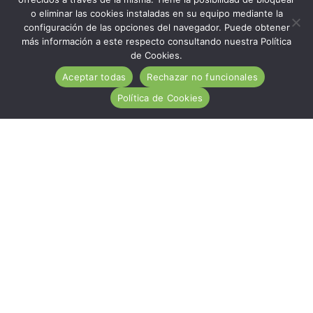
o eliminar las cookies instaladas en su equipo mediante la
configuración de las opciones del navegador. Puede obtener
más información a este respecto consultando nuestra Política
de Cookies.
Aceptar todas
Rechazar no funcionales
Política de Cookies
ACA es una entidad de carácter social, sin ánimo de
lucro, de utilidad pública, cuya misión es ayudar
desinteresadamente a todas las personas afectadas por
la Enfermedad Celiaca.