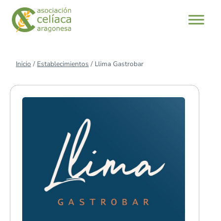
Saltar
al
contenido
Inicio
/
Establecimientos
/
Llima Gastrobar