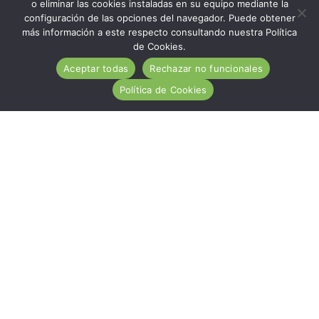
o eliminar las cookies instaladas en su equipo mediante la
configuración de las opciones del navegador. Puede obtener
más información a este respecto consultando nuestra Política
de Cookies.
Aceptar todas
Rechazar no funcionales
Política de Cookies
ACA es una entidad de carácter social, sin ánimo de
lucro, de utilidad pública, cuya misión es ayudar
desinteresadamente a todas las personas afectadas por
la Enfermedad Celiaca.