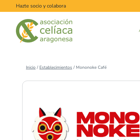
Saltar
Hazte socio y colabora
al
contenido
Inicio
/
Establecimientos
/
Mononoke Café