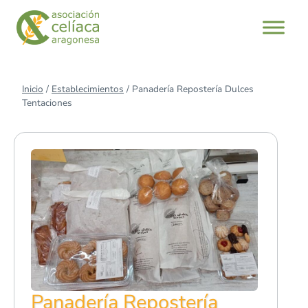
Saltar
al
contenido
Inicio
/
Establecimientos
/
Panadería Repostería Dulces
Tentaciones
Panadería Repostería