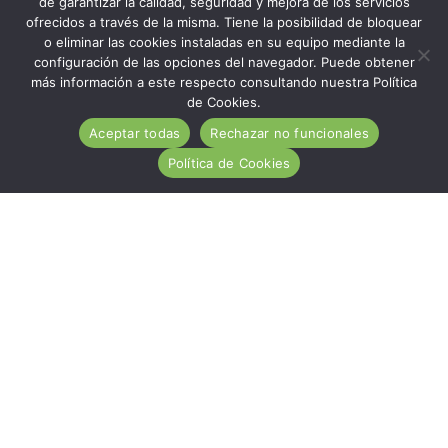
de garantizar la calidad, seguridad y mejora de los servicios
ofrecidos a través de la misma. Tiene la posibilidad de bloquear
o eliminar las cookies instaladas en su equipo mediante la
configuración de las opciones del navegador. Puede obtener
más información a este respecto consultando nuestra Política
de Cookies.
Aceptar todas
Rechazar no funcionales
Política de Cookies
ACA es una entidad de carácter social, sin ánimo de
lucro, de utilidad pública, cuya misión es ayudar
desinteresadamente a todas las personas afectadas por