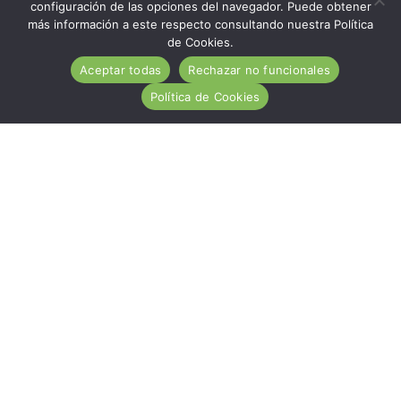
configuración de las opciones del navegador. Puede obtener
más información a este respecto consultando nuestra Política
de Cookies.
Aceptar todas
Rechazar no funcionales
Política de Cookies
ACA es una entidad de carácter social, sin ánimo de
lucro, de utilidad pública, cuya misión es ayudar
desinteresadamente a todas las personas afectadas por
la Enfermedad Celiaca.
Hazte socio