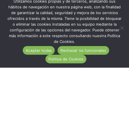
Utilizamos cookies propias y de terceros, analizando sus
hábitos de navegación en nuestra página web, con la finalidad
de garantizar la calidad, seguridad y mejora de los servicios
ofrecidos a través de la misma. Tiene la posibilidad de bloquear
o eliminar las cookies instaladas en su equipo mediante la
configuración de las opciones del navegador. Puede obtener
más información a este respecto consultando nuestra Política
de Cookies.
Aceptar todas
Rechazar no funcionales
Política de Cookies
ACA es una entidad de carácter social, sin ánimo de
lucro, de utilidad pública, cuya misión es ayudar