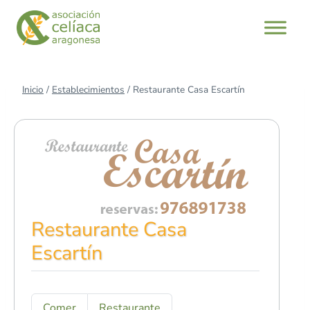
Saltar
al
contenido
Inicio
/
Establecimientos
/
Restaurante Casa Escartín
Restaurante Casa
Escartín
Comer
Restaurante