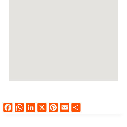
Facebook
WhatsApp
LinkedIn
X
Pinterest
Email
Compartir