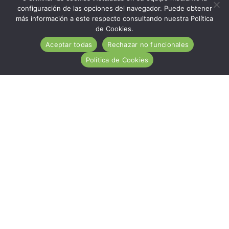
configuración de las opciones del navegador. Puede obtener
más información a este respecto consultando nuestra Política
de Cookies.
Aceptar todas
Rechazar no funcionales
Política de Cookies
ACA es una entidad de carácter social, sin ánimo de
lucro, de utilidad pública, cuya misión es ayudar
desinteresadamente a todas las personas afectadas por
la Enfermedad Celiaca.
Hazte socio