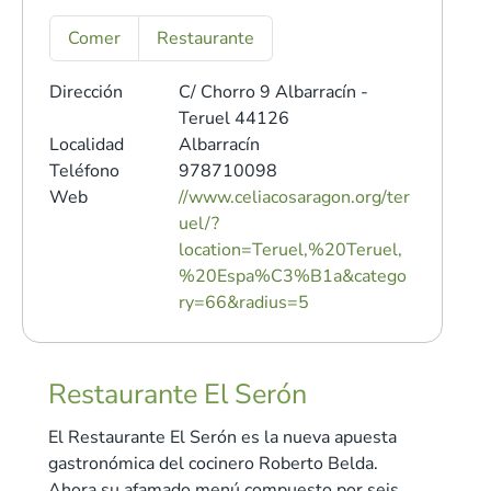
Comer
Restaurante
Dirección
C/ Chorro 9
Albarracín -
Teruel 44126
Localidad
Albarracín
Teléfono
978710098
Web
//www.celiacosaragon.org/ter
uel/?
location=Teruel,%20Teruel,
%20Espa%C3%B1a&catego
ry=66&radius=5
Restaurante El Serón
El Restaurante El Serón es la nueva apuesta
gastronómica del cocinero Roberto Belda.
Ahora su afamado menú compuesto por seis