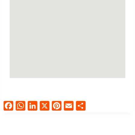
Facebook
WhatsApp
LinkedIn
X
Pinterest
Email
Compartir