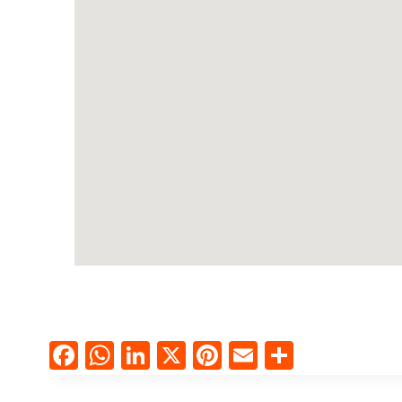
Facebook
WhatsApp
LinkedIn
X
Pinterest
Email
Compart