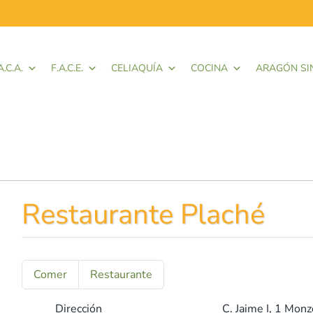
A.C.A.
F.A.C.E.
CELIAQUÍA
COCINA
ARAGÓN SI
Restaurante Plaché
Comer
Restaurante
Dirección
C. Jaime I, 1
Monz