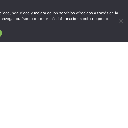
lidad, seguridad y mejora de los servicios ofrecidos a través de la
del navegador. Puede obtener más información a este respecto
EDIFICIO ASÍS. Calle Albareda 6