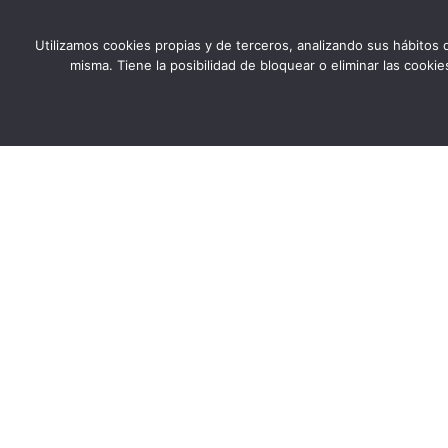
Utilizamos cookies propias y de terceros, analizando sus hábitos d
misma. Tiene la posibilidad de bloquear o eliminar las cook
ACA es una entidad de carácter social, sin ánimo de
lucro, de utilidad pública, cuya misión es ayudar
desinteresadamente a todas las personas afectadas
por la Enfermedad Celiaca.