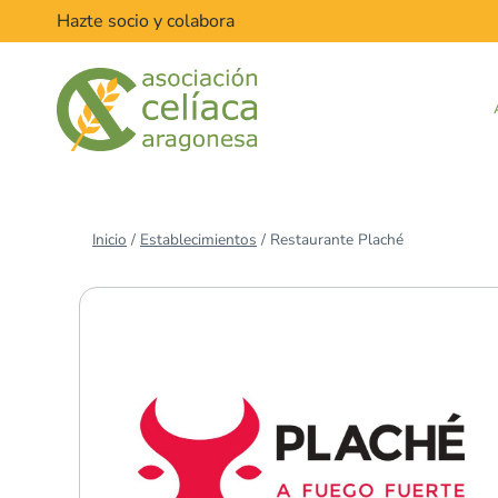
Saltar
Hazte socio y colabora
al
contenido
Inicio
/
Establecimientos
/
Restaurante Plaché