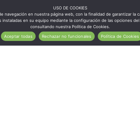
USO DE COOKIES
e navegación en nuestra página web, con la finalidad de garantizar la ca
ies instaladas en su equipo mediante la configuración de las opciones 
consultando nuestra Política de Cookies.
Aceptar todas
Rechazar no funcionales
Política de Cookies
¿Qué es Aragón Sin Gluten?
Establecimientos ASG
Zaragoza sin gluten
Huesca sin gluten
Teruel sin gluten
Elige tu actividad
Comer