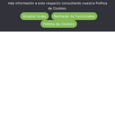
más información a este respecto consultando nuestra Política
de Cookies.
Aceptar todas
Rechazar no funcionales
Política de Cookies
ACA es una entidad de carácter social, sin ánimo de
lucro, de utilidad pública, cuya misión es ayudar
desinteresadamente a todas las personas afectadas por
la Enfermedad Celiaca.
Hazte socio
Nuestros servicios