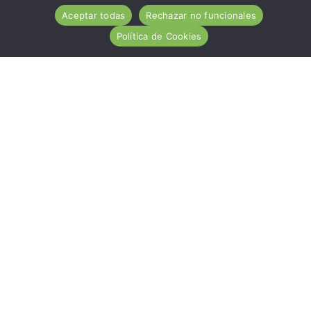
Aceptar todas
Rechazar no funcionales
Política de Cookies
ACA es una entidad de carácter social, sin ánimo de
lucro, de utilidad pública, cuya misión es ayudar
desinteresadamente a todas las personas afectadas por
la Enfermedad Celiaca.
Hazte socio
Nuestros servicios
Contacto