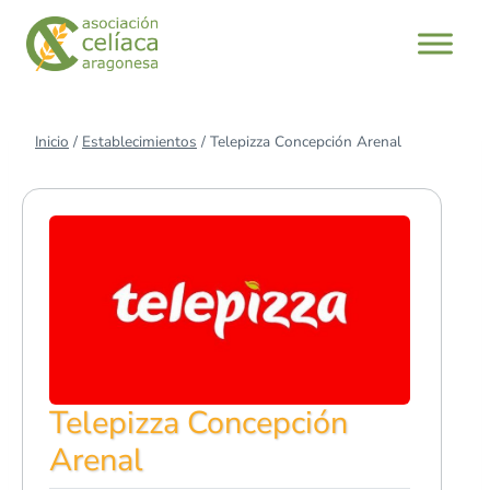
Saltar
al
contenido
Inicio
/
Establecimientos
/
Telepizza Concepción Arenal
Telepizza Concepción
Arenal