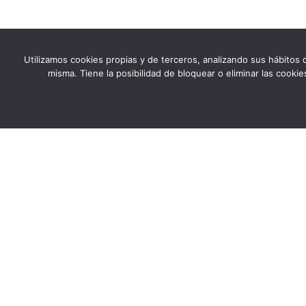
Utilizamos cookies propias y de terceros, analizando sus hábitos d
misma. Tiene la posibilidad de bloquear o eliminar las cook
ACA es una entidad de carácter social, sin ánimo de
lucro, de utilidad pública, cuya misión es ayudar
desinteresadamente a todas las personas afectadas