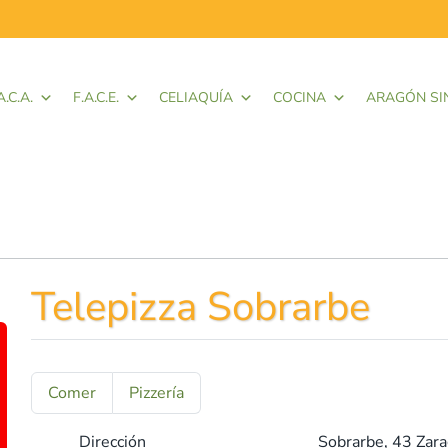
A.C.A.
F.A.C.E.
CELIAQUÍA
COCINA
ARAGÓN SI
Telepizza Sobrarbe
Comer
Pizzería
Dirección
Sobrarbe, 43
Zara