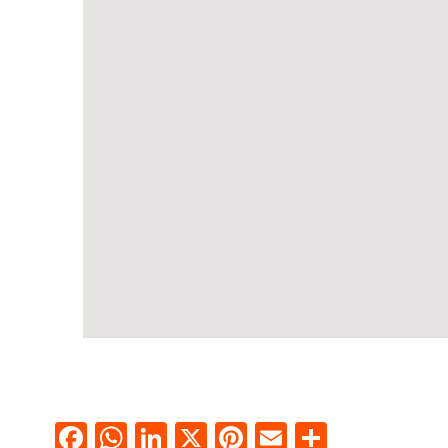
Facebook
WhatsApp
LinkedIn
X
Pinterest
Email
Compart