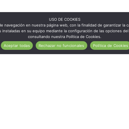
USO DE COOKIES
e navegación en nuestra página web, con la finalidad de garantizar la ca
ies instaladas en su equipo mediante la configuración de las opciones 
consultando nuestra Política de Cookies.
Aceptar todas
Rechazar no funcionales
Política de Cookies
¿Qué es Aragón Sin Gluten?
Establecimientos ASG
Zaragoza sin gluten
Huesca sin gluten
Teruel sin gluten