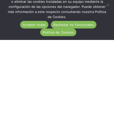
o eliminar las cookies instaladas en su equipo mediante la
configuración de las opciones del navegador. Puede obtener
más información a este respecto consultando nuestra Política
de Cookies.
Aceptar todas
Rechazar no funcionales
Política de Cookies
ACA es una entidad de carácter social, sin ánimo de
lucro, de utilidad pública, cuya misión es ayudar
desinteresadamente a todas las personas afectadas por
la Enfermedad Celiaca.