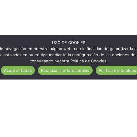
USO DE COOKIES
e navegación en nuestra página web, con la finalidad de garantizar la ca
ies instaladas en su equipo mediante la configuración de las opciones 
consultando nuestra Política de Cookies.
Aceptar todas
Rechazar no funcionales
Política de Cookies
¿Qué es Aragón Sin Gluten?
Establecimientos ASG
Zaragoza sin gluten