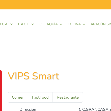
A.C.A.
F.A.C.E.
CELIAQUÍA
COCINA
ARAGÓN SI
VIPS Smart
Comer
FastFood
Restaurante
Dirección
C.C.GRANCASA