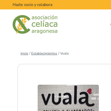
Saltar
Hazte socio y colabora
al
contenido
Inicio
/
Establecimientos
/
Vuala