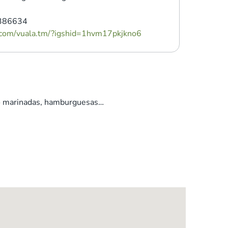
386634
.com/vuala.tm/?igshid=1hvm17pkjkno6
lo marinadas, hamburguesas…