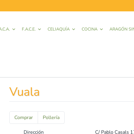
A.C.A.
F.A.C.E.
CELIAQUÍA
COCINA
ARAGÓN SI
Vuala
Comprar
Pollería
Dirección
C/ Pablo Casals 1