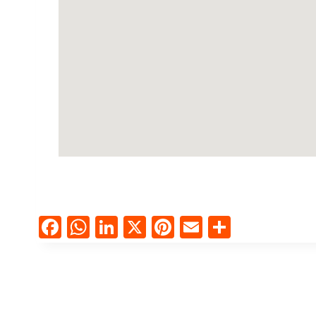
Facebook
WhatsApp
LinkedIn
X
Pinterest
Email
Compart