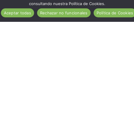
consultando nuestra Política de Cookies.
Aceptar todas
Rechazar no funcionales
Política de Cookies
¿Qué es Aragón Sin Gluten?
Establecimientos ASG
Zaragoza sin gluten
Huesca sin gluten
Teruel sin gluten
Elige tu actividad
Comer
Comprar
Dormir
Jugar