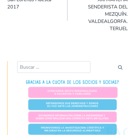
o
A
dI
t
ar
entradas
2017
SENDERISTA DEL
o
p
n
tir
MEZQUÍN.
k
p
VALDEALGORFA.
TERUEL
Buscar: