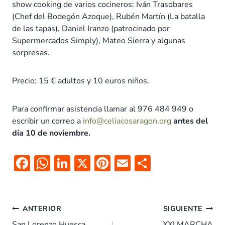
show cooking de varios cocineros: Iván Trasobares
(Chef del Bodegón Azoque), Rubén Martín (La batalla
de las tapas), Daniel Iranzo (patrocinado por
Supermercados Simply), Mateo Sierra y algunas
sorpresas.
Precio: 15 € adultos y 10 euros niños.
Para confirmar asistencia llamar al 976 484 949 o
escribir un correo a
info@celiacosaragon.org
antes del
día 10 de noviembre.
F
W
Li
X
Pi
E
C
ac
h
n
nt
m
o
e
at
k
er
ai
m
Navegación
b
s
e
es
l
p
ANTERIOR
SIGUIENTE
de
San Lorenzo Huesca
XXI MARCHA