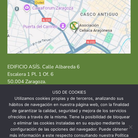
EDIFICIO ASÍS. Calle Albareda 6
Escalera 1 Pl. 1 Of. 6
50.004 Zaragoza.
USO DE COOKIES
T: 976 484 949 M: 635 638 563
Utilizamos cookies propias y de terceros, analizando sus
hábitos de navegación en nuestra página web, con la finalidad
Sede Zaragoza
·
Sede Huesca
·
Sede Teruel
de garantizar la calidad, seguridad y mejora de los servicios
ofrecidos a través de la misma. Tiene la posibilidad de bloquear
o eliminar las cookies instaladas en su equipo mediante la
configuración de las opciones del navegador. Puede obtener
más información a este respecto consultando nuestra Política