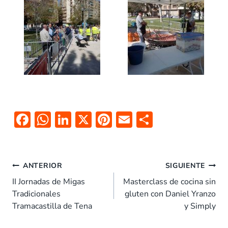
F
W
Li
X
Pi
E
C
ac
h
n
nt
m
o
e
at
k
er
ai
m
Navegación
b
s
e
es
l
p
ANTERIOR
SIGUIENTE
de
o
A
dI
t
ar
II Jornadas de Migas
Masterclass de cocina sin
entradas
Tradicionales
gluten con Daniel Yranzo
o
p
n
tir
Tramacastilla de Tena
y Simply
k
p