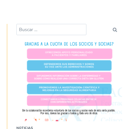
k
p
Buscar:
NOTICIAS