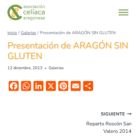
Saltar
al
contenido
Inicio
/
Galerias
/
Presentación de ARAGÓN SIN GLUTEN
Presentación de ARAGÓN SIN
GLUTEN
12 diciembre, 2013
Galerias
F
W
Li
X
Pi
E
C
ac
h
n
nt
m
o
e
at
k
er
ai
m
Navegación
b
s
e
es
l
p
SIGUIENTE
de
o
A
dI
t
ar
Reparto Roscón San
entradas
Valero 2014
o
p
n
tir